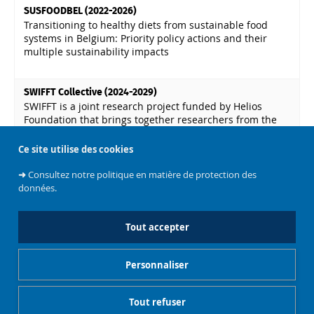
SUSFOODBEL (2022-2026)
Transitioning to healthy diets from sustainable food
systems in Belgium: Priority policy actions and their
multiple sustainability impacts
SWIFFT Collective (2024-2029)
SWIFFT is a joint research project funded by Helios
Foundation that brings together researchers from the
Université libre de Bruxelles (ULB) and Vrije Universiteit
Brussel (VUB) working for a sustainable world
Ce site utilise des cookies
➜
Consultez notre politique en matière de protection des
données.
MIS À JOUR LE 3 AVRIL 2026
Tout accepter
Personnaliser
Tout refuser